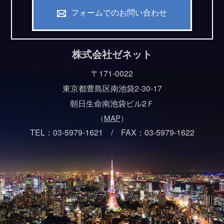
の一部をご提供いただけない場合は、お問い合わせ内容に
フォームでのお問い合わせ
回答できない可能性があります。
（７）保有個人データの開示等および問い合わせ窓口につ
株式会社ゼネット
いて
〒171-0022
ご本人からの求めにより、当社が保有する保有個人データ
に関する開示、利用目的の通知、内容の訂正・追加または
東京都豊島区南池袋2-30-17
削除、利用停止、消去、第三者提供の停止、又は第三者提
朝日生命南池袋ビル2Ｆ
供記録の開示(以下、開示等という)に応じます。
（
MAP
）
開示等に応ずる窓口は、下記「当社の個人情報の取扱いに
TEL：03-5979-1621 / FAX：03-5979-1622
関する苦情、相談等の問合せ先」を参照してください。
（８）本人が容易に認識できない方法による個人情報の取
得
クッキーやウェブビーコン等を用いるなどして、本人が容
易に認識できない方法による個人情報の取得は行っており