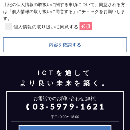
個人情報保護管理者：総務部 マネージャ 大下 廣喜
上記の個人情報の取扱いに関する事項について、同意される方
電話番号：03－5979－1621
は「個人情報の取り扱いに同意する」にチェックをお願いしま
す。
必須
個人情報の取り扱いに同意する
（３）個人情報の利用目的
お問い合わせいただいた内容に回答するため
（４）個人情報の第三者提供について
取得した個人情報は法令等による場合を除いて第三者に提
供することはありません。
ICTを通して
より良い未来を築く。
（５）個人情報の取扱いの委託について
取得した個人情報の取扱いの全部又は一部を、利用目的の
お電話でのお問い合わせ(無料)
範囲内において委託する場合がございます。
（６）個人情報を与えなかった場合に生じる結果
平日10:00〜18:00
個人情報を与えることは任意です。個人情報に関する情報