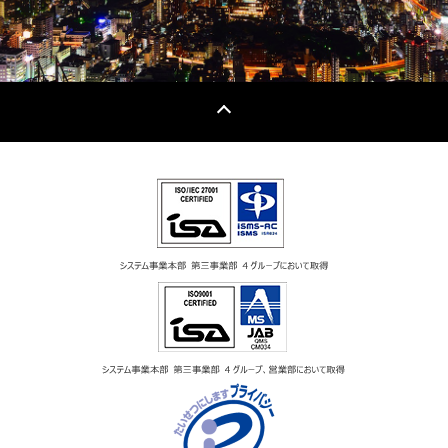
ません。
（９）個人情報の安全管理措置について
取得した個人情報については、漏洩、減失または毀損の防
止と是正、その他個人情報の安全管理のために必要かつ適
切な措置を講じます。
お問合せへの回答後、取得した個人情報は当社内において
削除致します。
（10）個人情報保護方針
当社ホームページの個人情報保護方針をご覧下さい。
（11）当社の個人情報の取扱いに関する苦情、相談等の問
合せ先
窓口の名称：お問い合わせ窓口
連絡先