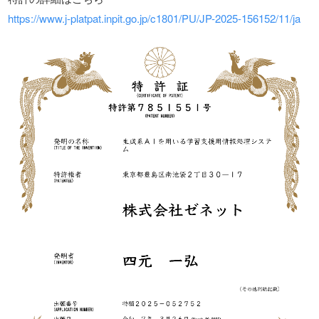
https://www.j-platpat.inpit.go.jp/c1801/PU/JP-2025-156152/11/ja